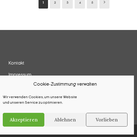
1
2
3
4
5
Kontakt
Impressum
Cookie-Zustimmung verwalten
Datenschutz
Wir verwenden Cookies, um unsere Website
Cookie-Richtlinie (EU)
und unseren Service zu optimieren.
Akzeptieren
Ablehnen
Vorlieben
ten.