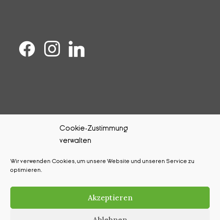
Cookie-Zustimmung
verwalten
Kontakt
Wir verwenden Cookies, um unsere Website und unseren Service zu
Impressum
optimieren.
Datenschutz
Akzeptieren
Cookie-Richtlinie (EU)
Ablehnen