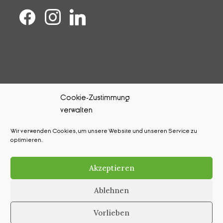
Cookie-Zustimmung
verwalten
Kontakt
Wir verwenden Cookies, um unsere Website und unseren Service zu
Impressum
optimieren.
Datenschutz
Akzeptieren
Cookie-Richtlinie (EU)
Ablehnen
Vorlieben
Copyright © 2025. Mia Media Leipzig GmbH. Alle